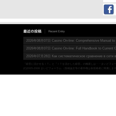
2026年08月07日 Casino On-line: Comprehensive Manual to 
2026年08月07日 Casino On-line: Full Handbook to Current 
2026年07月28日 Как систематическое сравнение в сети в
『経営に活かせるＩＴ』と『ＩＴを活かした経営』の橋渡しは‥‥まいどフォ
(C)2005-2008 まいどフォーラム.（投稿論文等の著作権は各投稿者に帰属しま