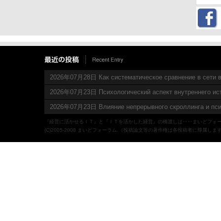
2026年07月28日 Как систематическое сравнение в сети в
2026年07月23日 Психологический аспект внутреннего ис
2026年07月23日 Влияние непрерывного скроллинга и пси
『経営に活かせるＩＴ』と『ＩＴを活かした経営』の橋渡しは‥‥まいどフォ
(C)2005-2008 まいどフォーラム.（投稿論文等の著作権は各投稿者に帰属しま