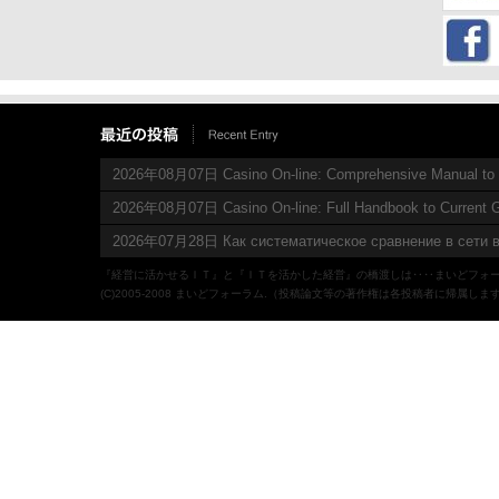
2026年08月07日 Casino On-line: Comprehensive Manual to 
2026年08月07日 Casino On-line: Full Handbook to Current 
2026年07月28日 Как систематическое сравнение в сети в
『経営に活かせるＩＴ』と『ＩＴを活かした経営』の橋渡しは‥‥まいどフォ
(C)2005-2008 まいどフォーラム.（投稿論文等の著作権は各投稿者に帰属しま