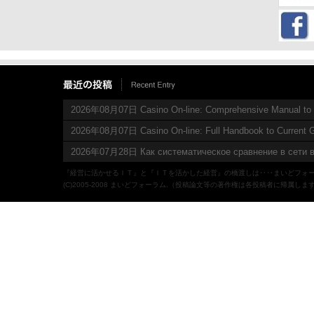
2026年08月07日 Casino On-line: Comprehensive Manual to 
2026年08月07日 Casino On-line: Full Handbook to Current 
2026年07月28日 Как систематическое сравнение в сети в
『経営に活かせるＩＴ』と『ＩＴを活かした経営』の橋渡しは‥‥まいどフォ
(C)2005-2008 まいどフォーラム.（投稿論文等の著作権は各投稿者に帰属しま