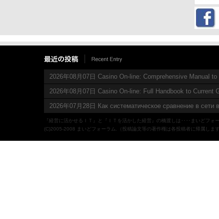
2026年08月07日 Casino On-line: Comprehensive Manual to 
2026年08月07日 Casino On-line: Full Handbook to Current 
2026年07月28日 Как систематическое сравнение в сети в
『経営に活かせるＩＴ』と『ＩＴを活かした経営』の橋渡しは‥‥まいどフォ
(C)2005-2008 まいどフォーラム.（投稿論文等の著作権は各投稿者に帰属しま