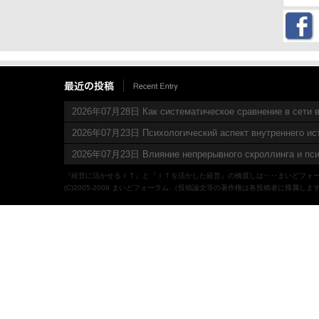
2026年07月28日 Как систематическое сравнение в сети в
2026年07月23日 Психологический аспект внутреннего ис
2026年07月23日 Влияние непрерывного скроллинга и пси
『経営に活かせるＩＴ』と『ＩＴを活かした経営』の橋渡しは‥‥まいどフォ
(C)2005-2008 まいどフォーラム.（投稿論文等の著作権は各投稿者に帰属しま