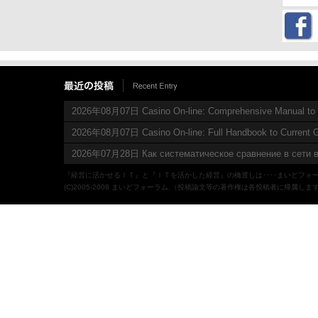
2026年08月07日 Casino On-line: Comprehensive Manual to 
2026年08月07日 Casino On-line: Full Handbook to Current 
2026年07月28日 Как систематическое сравнение в сети в
『経営に活かせるＩＴ』と『ＩＴを活かした経営』の橋渡しは‥‥まいどフォ
(C)2005-2008 まいどフォーラム.（投稿論文等の著作権は各投稿者に帰属しま