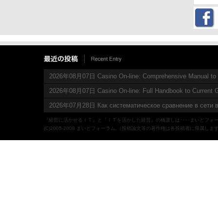
2026年08月07日 Casino On-line: Comprehensive Manual to 
2026年08月07日 Casino On-line: Full Handbook to Current 
2026年07月28日 Как систематическое сравнение в сети в
『経営に活かせるＩＴ』と『ＩＴを活かした経営』の橋渡しは‥‥まいどフォ
(C)2005-2008 まいどフォーラム.（投稿論文等の著作権は各投稿者に帰属しま