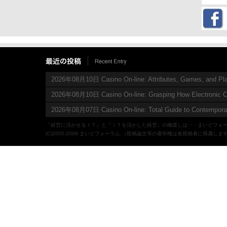
2026年08月10日 Casino On-line: Attributes, Games, and Pl
2026年08月10日 Casino On-line: Grasping How Electronic 
2026年08月07日 Casino On-line: Total Guide to Contempora
『経営に活かせるＩＴ』と『ＩＴを活かした経営』の橋渡しは‥‥まいどフォ
(C)2005-2008 まいどフォーラム.（投稿論文等の著作権は各投稿者に帰属しま