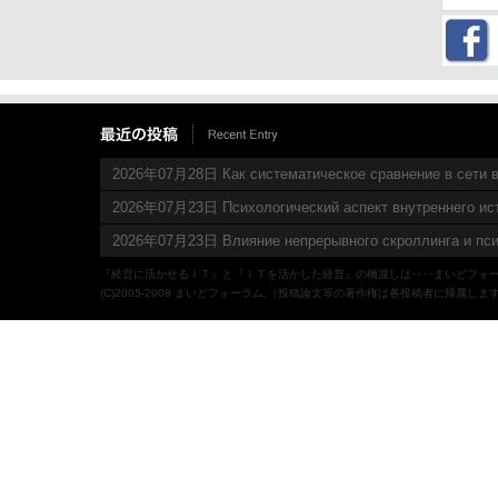
2026年07月28日 Как систематическое сравнение в сети в
2026年07月23日 Психологический аспект внутреннего ис
2026年07月23日 Влияние непрерывного скроллинга и пси
『経営に活かせるＩＴ』と『ＩＴを活かした経営』の橋渡しは‥‥まいどフォ
(C)2005-2008 まいどフォーラム.（投稿論文等の著作権は各投稿者に帰属しま