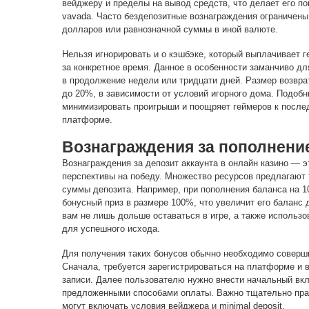
вейджеру и пределы на вывод средств, что делает его п
vavada. Часто бездепозитные вознаграждения ограничены 
долларов или равнозначной суммы в иной валюте.
Нельзя игнорировать и о кэшбэке, который выплачивает 
за конкретное время. Данное в особенности заманчиво для
в продолжение недели или тридцати дней. Размер возвра
до 20%, в зависимости от условий игорного дома. Подоб
минимизировать проигрыши и поощряет геймеров к посл
платформе.
Вознаграждения за пополнение
Вознаграждения за депозит аккаунта в онлайн казино — э
перспективы на победу. Множество ресурсов предлагают 
суммы депозита. Например, при пополнения баланса на 1
бонусный приз в размере 100%, что увеличит его баланс 
вам не лишь дольше оставаться в игре, а также использо
для успешного исхода.
Для получения таких бонусов обычно необходимо соверш
Сначала, требуется зарегистрироваться на платформе и 
записи. Далее пользователю нужно внести начальный вк
предложенными способами оплаты. Важно тщательно прав
могут включать условия вейджера и minimal deposit.