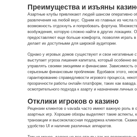
Преимущества и изъяны казин
Азартные клубы привлекают людей шансом оперативно об
развлечения на любой вкус. Одним из главных из числа 
возможность отдохнуть и попробовать фортуна. Множество
возбуждения, которую сложно найти в других локациях. 
предоставляют еще больше комфорта, позволяя играть в 
делает их доступными для широкой аудитории.
Однако у игровых домов существуют и свои негативные 
выступает угроза лишения капитала, который особенно в
управлять своими эмоциями и финансами. Зависимость от
серьезным финансовым проблемам. Вдобавок этого, несм
гарантированию справедливости игрового процесса, неко
прозрачности работы онлайн платформ, таких как вавада
осмотрительного подхода к азарту и назначении личных о
Отклики игроков о казино
Рецензии клиентов о vavada часто имеют важную роль в
азартных игр. Хорошие обзоры выделяют такие аспекты, 
транзакции и высококлассная поддержка клиентов. Скаж
удобство UI и наличие различных аппаратов.
Тем не менее, далеко не все отзывы так же положительн