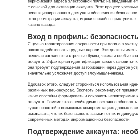
верификация адреса электронной почты: на введенный em
с ссылкой для активации аккаунта. Этот процесс чрезвыч
несанкционированного доступа и обеспечения безопасно
этап регистрации аккаунта, игроки способны приступить к
казино вавада.
Вход в профиль: безопасност
С целью гарантирования сохранности при логина в учетну
важно задействовать трудные пароли. Эти должны иметь 
включая заглавные и строчные буквы, числа и особые зна
аккаунта. 2-факторная идентификация также становится 
она требует подтверждения авторизации через другое уст
значительно усложняет доступ злоумышленникам.
Вдобавок этого, следует сторониться использования иден
различных веб-ресурсах. Эксперты рекомендуют применя
какие способны формировать и сохранять неповторимые 
аккаунта. Помимо этого необходимо постоянно обновлять
курсе новостей о возможных компрометациях данных в с
осознавать, что их безопасность зависит от их индивидуа
современных методах информационной безопасности.
Подтверждение аккаунта: нео