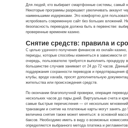
Для людей, кто выбирает смартфонные системы, самый н
Некоторые программы разрешают увеличивать аккаунт ч
наименьшими издержками. Это комфортно для пользовате
испробовать современную сайт без больших вложений. Не
безопасность переводов должна быть в первенстве: выби
проверенные временем казино.
Снятие средств: правила и ср
С целью удачного получения финансов из онлайн казино, 
периоды, которые способны изменяться в зависимости от 
очередь, пользователю требуется выполнить процедуру 
большинстве случаев занимает от 24 до 72 часов. Данны
поддержания сохранности переводов и предотвращения 
клубы, вроде vavada, просят дополнительную документа
жительства или происхождения средств.
По окончании благополучной проверки, операция перевода
нескольких часов до пары дней. Виртуальные счета и кр
самые быстрые перечисления — от нескольких мгновений
транзакции и снятие на платежные карты могут занять до
величина снятия также может меняться: в основной массе
баксов. Необходимо иметь в виду о возможных комиссиях
определяются выбранного метода платежа и регламентов 