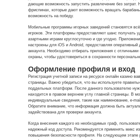
дающие возможность запустить развлечение без затрат. Н
фриспинах, которые дают возможность вращать барабаны
возможность на победу.
Мобильные программы игорных заведений становятся всё
игроков. Эти платформы предоставляют шанс получать 
азартными играми круглосуточно и где угодно. Приложени
настроены для iOS и Android, предоставляя оперативный 
аккаунта. Необходимо отбирать приложения с отличными
охраны, чтобы удостовериться в сохранности персональ
Оформление профиля и вход
Регистрация учетной записи на ресурсе онлайн казино ва
страницы. Важно убедиться, что вы используете правиль
поддельных платформ. После данного пользователю нужн
находится в правом верхнем углу главной страницы. В м
индивидуальные сведения, такие как наименование, e-mai
Обратите внимание, что информация должна быть актуальн
задействована для проверки аккаунта.
Когда внесения каждого из необходимых граф, пользова
надежный код доступа. Рекомендуется применять микс из
повышения безопасности профиля. На следующем этапе 