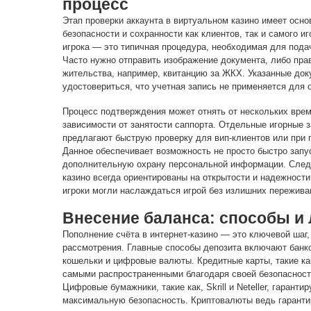
процесс
Этап проверки аккаунта в виртуальном казино имеет осн
безопасности и сохранности как клиентов, так и самого и
игрока — это типичная процедура, необходимая для пода
Часто нужно отправить изображение документа, либо пра
жительства, например, квитанцию за ЖКХ. Указанные до
удостовериться, что учетная запись не применяется для 
Процесс подтверждения может отнять от нескольких врем
зависимости от занятости саппорта. Отдельные игорные з
предлагают быструю проверку для вип-клиентов или при 
Данное обеспечивает возможность не просто быстро запус
дополнительную охрану персональной информации. Следу
казино всегда ориентированы на открытости и надежност
игроки могли наслаждаться игрой без излишних пережива
Внесение баланса: способы и
Пополнение счёта в интернет-казино — это ключевой шаг,
рассмотрения. Главные способы депозита включают банко
кошельки и цифровые валюты. Кредитные карты, такие ка
самыми распространенными благодаря своей безопасности
Цифровые бумажники, такие как, Skrill и Neteller, гарант
максимальную безопасность. Криптовалюты ведь гарант