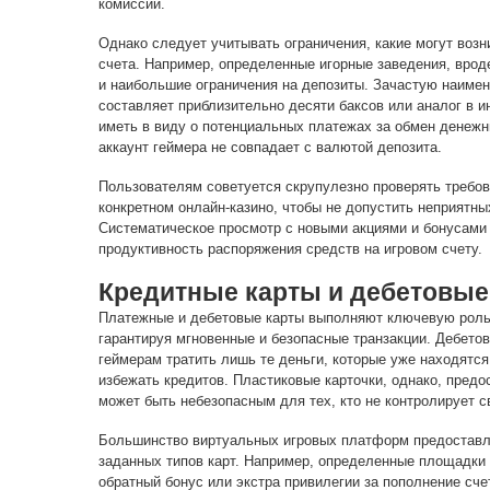
комиссии.
Однако следует учитывать ограничения, какие могут возн
счета. Например, определенные игорные заведения, вро
и наибольшие ограничения на депозиты. Зачастую наиме
составляет приблизительно десяти баксов или аналог в 
иметь в виду о потенциальных платежах за обмен денежн
аккаунт геймера не совпадает с валютой депозита.
Пользователям советуется скрупулезно проверять требов
конкретном онлайн-казино, чтобы не допустить неприятн
Систематическое просмотр с новыми акциями и бонусам
продуктивность распоряжения средств на игровом счету.
Кредитные карты и дебетовые
Платежные и дебетовые карты выполняют ключевую роль 
гарантируя мгновенные и безопасные транзакции. Дебето
геймерам тратить лишь те деньги, которые уже находятся 
избежать кредитов. Пластиковые карточки, однако, предос
может быть небезопасным для тех, кто не контролирует с
Большинство виртуальных игровых платформ предоставл
заданных типов карт. Например, определенные площадки
обратный бонус или экстра привилегии за пополнение сче