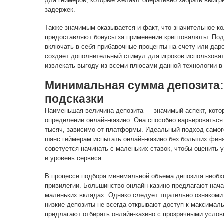
для геймеров, которые желают оперативно забрать выигр
задержек.
Также значимым оказывается и факт, что значительное к
предоставляют бонусы за применение криптовалюты. По
включать в себя прибавочные проценты на счету или даро
создает дополнительный стимул для игроков использова
извлекать выгоду из всеми плюсами данной технологии в 
Минимальная сумма депозита:
подсказки
Наименьшая величина депозита — значимый аспект, кото
определении онлайн-казино. Она способно варьироваться 
тысяч, зависимо от платформы. Идеальный подход самог
шанс геймерам испытать онлайн-казино без больших фин
советуется начинать с маленьких ставок, чтобы оценить 
и уровень сервиса.
В процессе подбора минимальной объема депозита необ
привилегии. Большинство онлайн-казино предлагают нач
маленьких вкладах. Однако следует тщательно ознакомит
низкие депозиты не всегда открывают доступ к максима
предлагают отбирать онлайн-казино с прозрачными услов