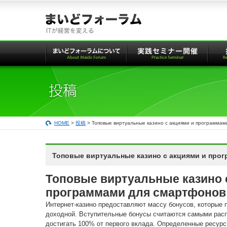
本
文
へ
の
リ
ン
ク
HOME
>
投稿
> Топовые виртуальные казино с акциями и программам
Топовые виртуальные казино с акциями и про
Топовые виртуальные казино 
программами для смартфонов
Интернет-казино предоставляют массу бонусов, которые
доходной. Вступительные бонусы считаются самыми расп
достигать 100% от первого вклада. Определенные ресур